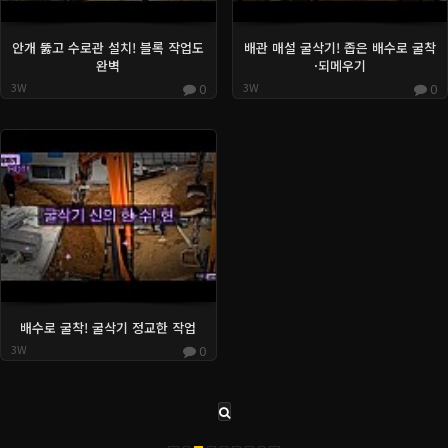
안개 뚫고 수로관 설치! 블록 작업도
배관 매설 굴삭기! 좁은 배수로 굴착
완벽
·되메우기
3W
0
3W
0
배수로 굴착! 굴삭기 정교한 작업
3W
0