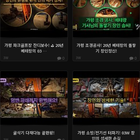
가평 파크골프장 잔디보수! ⛳️ 20년
가평 조경공사! 20년 베테랑의 돌쌓
베테랑의 03 …
기 장인정신!
3W
0
3W
0
굴삭기 다재다능 끝판왕!
가평 소방/전기선 터파기! 03W 장
인의 섬세한 손길
3W
0