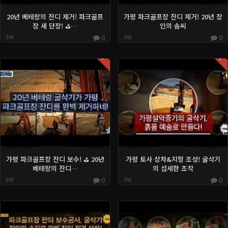
20년 베테랑의 잔디 제거! 파크골프
가평 파크골프장 잔디 제거! 20년 장
장 새 단장! ⛳️…
인의 솜씨
3W
0
3W
0
Hot
Hot
가평 파크골프장 잔디 보수! ⛳️ 20년
가평 토사 상차&지형 조성! 굴삭기
베테랑의 잔디…
의 섬세한 조작
3W
0
3W
0