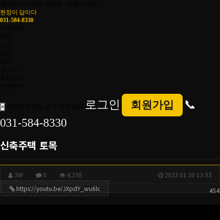
설악중기
가평군 설악면 · 중장비 전문
현장이 답이다
031-584-8330
작업현장
영상
소개
공지
일지
로그인
회원가입
견적문의
로그인
📞
회원가입
작업현장
영상
소개
공지
일지
×
031-584-8330
신축주택 토목
3W
0
4,238
2023.01.30 13:33
https://youtu.be/JXpdY_wu6lc
454