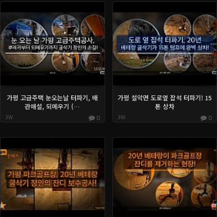
가평 고급주택 눈오는날 터파기, 배
가평 설악면 도로옆 잡석 터파기! 15
관매설, 되메우기 (…
톤 상차
3W
0
3W
0