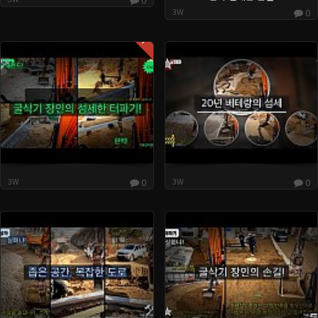
3W
0
Hot
3W
0
3W
0