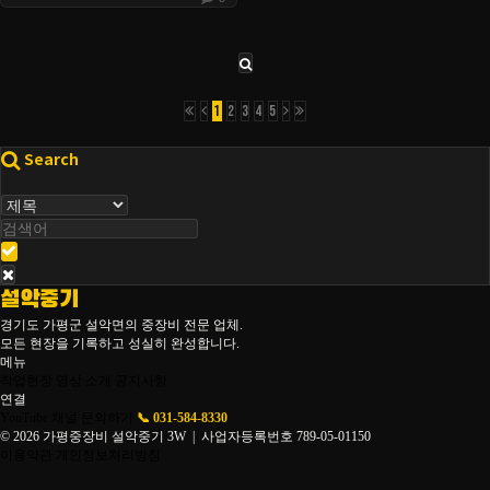
1
2
3
4
5
Search
설악중기
경기도 가평군 설악면의 중장비 전문 업체.
모든 현장을 기록하고 성실히 완성합니다.
메뉴
작업현장
영상
소개
공지사항
연결
YouTube 채널
문의하기
📞 031-584-8330
© 2026 가평중장비 설악중기 3W | 사업자등록번호 789-05-01150
이용약관
개인정보처리방침