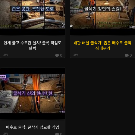
안개 뚫고 수로관 설치! 블록 작업도
배관 매설 굴삭기! 좁은 배수로 굴착
완벽
·되메우기
3W
0
3W
0
배수로 굴착! 굴삭기 정교한 작업
3W
0