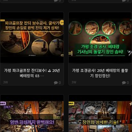
가평 파크골프장 잔디보수! ⛳️ 20년
가평 조경공사! 20년 베테랑의 돌쌓
베테랑의 03 …
기 장인정신!
3W
0
3W
0