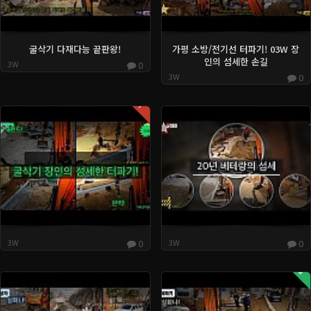
굴삭기 다재다능 끝판왕!
가평 소방/전기선 터파기! 03W 장
인의 섬세한 손길
3W
0
3W
0
Hot
3W
0
3W
0
Now