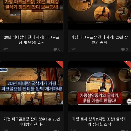
20년 베테랑의 잔디 제거! 파크골프
가평 파크골프장 잔디 제거! 20년 장
장 새 단장! ⛳️…
인의 솜씨
3W
0
3W
0
Hot
Hot
가평 파크골프장 잔디 보수! ⛳️ 20년
가평 토사 상차&지형 조성! 굴삭기
베테랑의 잔디…
의 섬세한 조작
3W
0
3W
0