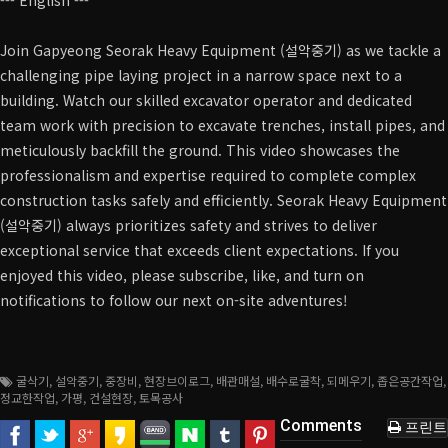
--- English ---
Join Gapyeong Seorak Heavy Equipment (설악중기) as we tackle a
challenging pipe laying project in a narrow space next to a
building. Watch our skilled excavator operator and dedicated
team work with precision to excavate trenches, install pipes, and
meticulously backfill the ground. This video showcases the
professionalism and expertise required to complete complex
construction tasks safely and efficiently. Seorak Heavy Equipment
(설악중기) always prioritizes safety and strives to deliver
exceptional service that exceeds client expectations. If you
enjoyed this video, please subscribe, like, and turn on
notifications to follow our next on-site adventures!
굴삭기
,
설악중기
,
중장비
,
현장브이로그
,
배관매설
,
배수로굴착
,
되메우기
,
좁은공간작업
,
정교한작업
,
가평
,
건설현장
,
토목공사
Comments
프린트