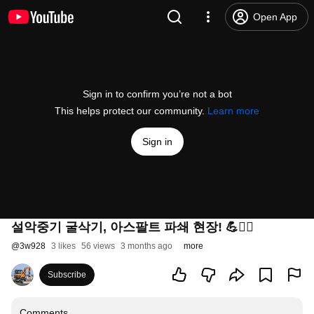
Open App
Sign in to confirm you’re not a bot
This helps protect our community.
Learn more
Sign in
설악중기 굴삭기, 아스팔트 파쇄 현장! 💪👷‍♂️
@
3w928
3 likes
56 views
3 months ago
more
Subscribe
Comments