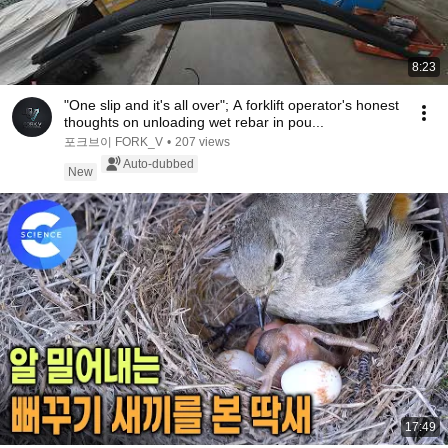
8:23
"One slip and it's all over"; A forklift operator's honest
thoughts on unloading wet rebar in pou...
포크브이 FORK_V
•
207 views
Auto-dubbed
New
17:49