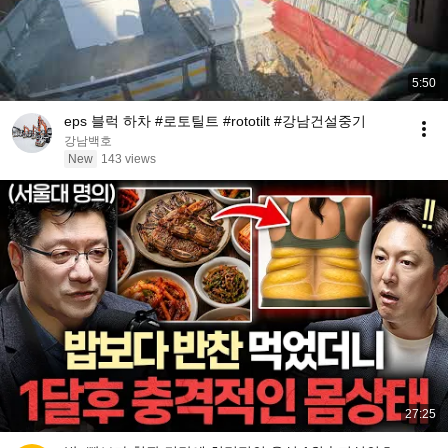
5:50
eps 블럭 하차 #로토틸트 #rototilt #강남건설중기
강남백호
New
143 views
27:25