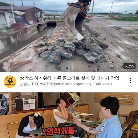
51:59
pc박스 하기위해 기존 콘크리트 철거 및 타파기 작업
포린김-EXCAVATOR(south korea operator)
•
34K views