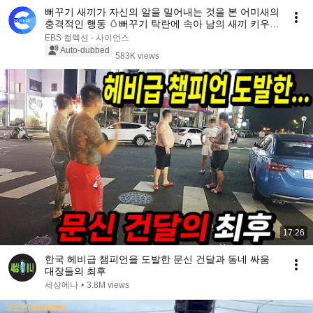
뻐꾸기 새끼가 자신의 알을 밀어내는 것을 본 어미새의
충격적인 행동 🥚뻐꾸기 탁란에 속아 남의 새끼 키우는
딱새 | 다큐프라임
EBS 컬렉션 - 사이언스
Auto-dubbed
583K views
17:26
한국 헤비급 챔피언을 도발한 문신 건달과 동네 싸움
대장들의 최후
세상에나
•
3.8M views